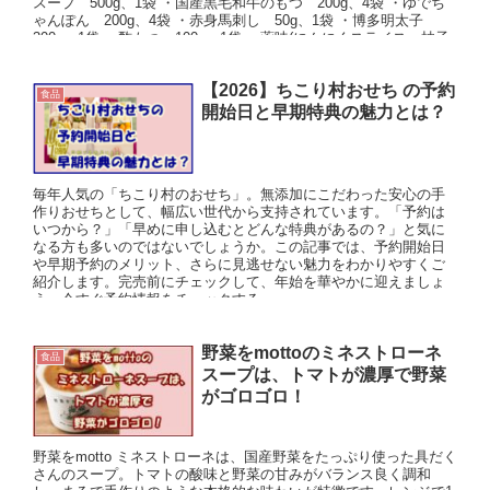
スープ 500g、1袋 ・国産黒毛和牛のもつ 200g、4袋 ・ゆでち
ゃんぽん 200g、4袋 ・赤身馬刺し 50g、1袋 ・博多明太子
300g、1袋 ・酢もつ 100g、1袋 ・薬味(にんにくスライス、柚子
胡椒、唐辛子) 上記がセットの内容ですが、野菜(キャベツ・ニラ)
豆腐はご自分で準備してくださいね。
【2026】ちこり村おせち の予約
食品
開始日と早期特典の魅力とは？
毎年人気の「ちこり村のおせち」。無添加にこだわった安心の手
作りおせちとして、幅広い世代から支持されています。「予約は
いつから？」「早めに申し込むとどんな特典があるの？」と気に
なる方も多いのではないでしょうか。この記事では、予約開始日
や早期予約のメリット、さらに見逃せない魅力をわかりやすくご
紹介します。完売前にチェックして、年始を華やかに迎えましょ
う。今すぐ予約情報をチェックする
野菜をmottoのミネストローネ
食品
スープは、トマトが濃厚で野菜
がゴロゴロ！
野菜をmotto ミネストローネは、国産野菜をたっぷり使った具だく
さんのスープ。トマトの酸味と野菜の甘みがバランス良く調和