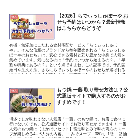
【2026】らでぃっしゅぼーや お
食品
せち予約はいつから？最新情報
はこちらからどうぞ
有機・無添加にこだわる食材宅配サービス「らでぃっしゅぼー
や」。そんな信頼のブランドから毎年販売される「らでぃっしゅ
ぼーやのおせち」は、安心できる素材と彩り豊かな中身で人気を
集めています。気になるのは「予約はいつから始まるの？」「早
割や特典はあるの？」という点ですよね。この記事では、予約開
始日や注文方法、さらにらでぃっしゅぼーやのおせちが選ばれる
理由をわかりやすく解説します。完売前にしっかりチェックして
おきましょう。
もつ鍋 一藤 取り寄せ方法は？公
食品
式通販サイトで購入するのがお
すすめです！
博多でしか味わえない人気店「一藤」のもつ鍋は、お店に食べに
行けない方でも、公式通販サイトでお取り寄せができます！ 一番
人気のもつ鍋は【よかばいセット】醤油味とみそ味の両方のスー
プが楽しめる4～6人分の内容。 ・みそスープ 380g、1袋 ・醤油