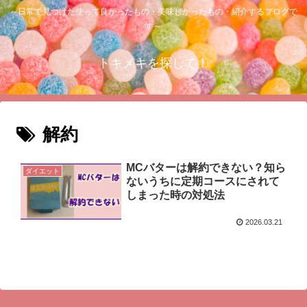
～日常で見つけた使って良かったもの・美味しかったもの・紹介するブログで
す～
トキメキを探して！
解約
MCバターは解約できない？知ら
ダイエット
ないうちに定期コースにされて
しまった時の対処法
2026.03.21